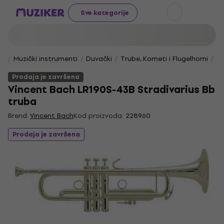
Sve kategorije
Muzički instrumenti
Duvački
Trube, Korneti i Flugelhorni
Bb
Prodaja je završena
Vincent Bach LR190S-43B Stradivarius Bb
truba
Brend:
Vincent Bach
Kod proizvoda:
228960
Prodaja je završena