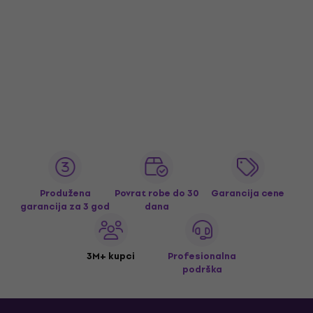
Produžena
Povrat robe do 30
Garancija cene
garancija za 3 god
dana
3M+ kupci
Profesionalna
podrška