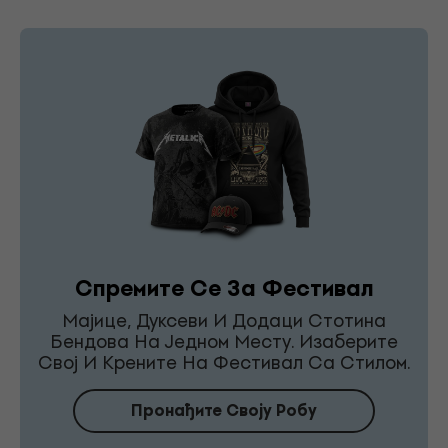
Спремите Се За Фестивал
Мајице, Дуксеви И Додаци Стотина
Бендова На Једном Месту. Изаберите
Свој И Крените На Фестивал Са Стилом.
Пронађите Своју Робу