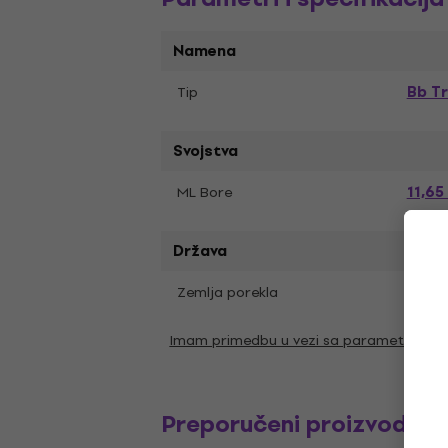
Namena
Bb T
Tip
Svojstva
11,6
ML Bore
Država
Zemlja porekla
Japa
Imam primedbu u vezi sa parametrima
Preporučeni proizvodi