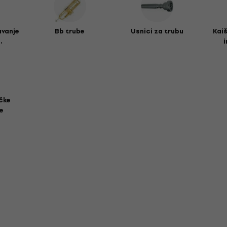
avanje
Bb trube
Usnici za trubu
Kai
.
čke
e