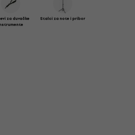
ševi za duvačke
Stalci za note i pribor
instrumente