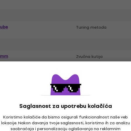
rube
Tuning metoda
5 mm
Zvučna kutija
n
Saglasnost za upotrebu kolačića
Koristimo kolačiće da bismo osigurali funkcionalnost naše veb
lokacije. Nakon davanja tvoje saglasnosti, koristimo ih za analizu
saobraćaja i personalizaciju oglašavanja na reklamnim