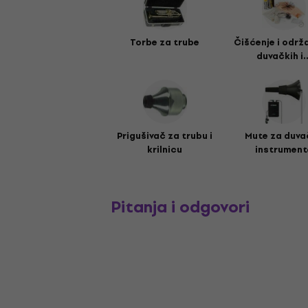
Torbe za trube
Čišćenje i održ
duvačkih i..
Prigušivač za trubu i
Mute za duva
krilnicu
instrument
Pitanja i odgovori