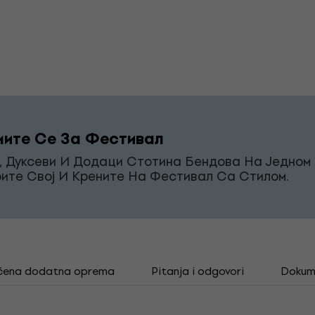
ите Се За Фестивал
, Дуксеви И Додаци Стотина Бендова На Једном 
ите Свој И Крените На Фестивал Са Стилом.
čena dodatna oprema
Pitanja i odgovori
Dokum