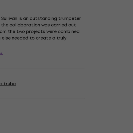
 Sullivan is an outstanding trumpeter
d the collaboration was carried out
from the two projects were combined
 else needed to create a truly
i.
b trube