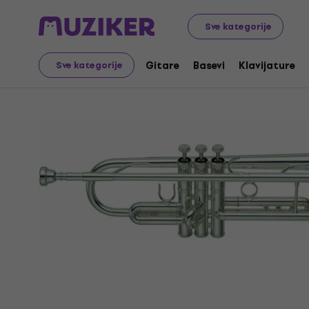
Muzički instrumenti
Duvački
Trube, Korneti i Flugelhor
Sve kategorije
Gitare
Basevi
Klavijature
Sve kategorije
Prodaja je završena