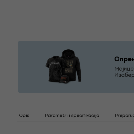
Спрем
Мајице
Изабер
Opis
Parametri i specifikacija
Preporu