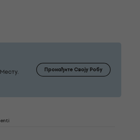
Пронађите Своју Робу
Месту.
enti