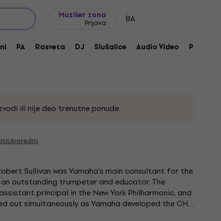
Ideje za poklone
FAQ
Muziker Blog
Muziker zona
BA
Prijava
YS
ni
PA
Rasveta
DJ
Slušalice
Audio Video
Pribor
230292
vodi ili nije deo trenutne ponude.
ati
Uporediti
Robert Sullivan was Yamaha's main consultant for the
 is an outstanding trumpeter and educator. The
assistant principal in the New York Philharmonic, and
ied out simultaneously as Yamaha developed the CH
hnical...