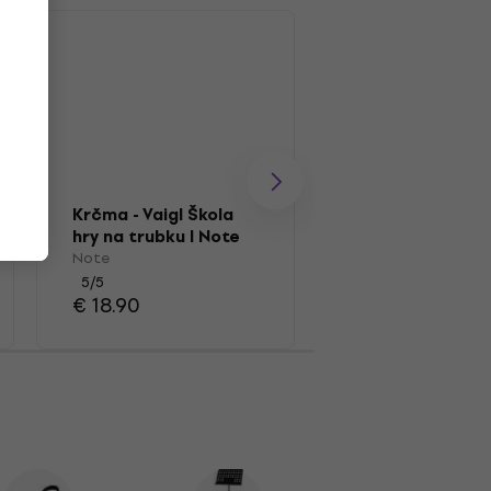
Krčma - Vaigl Škola
Latone TMB115
hry na trubku I Note
Prigušivači za t
Note
Prigušivači za trub
5
/5
4
/5
€ 18.90
€ 8.89