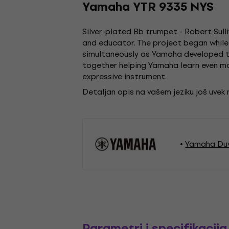
Yamaha YTR 9335 NYS
Silver-plated Bb trumpet - Robert Sull
and educator. The project began while 
simultaneously as Yamaha developed t
together helping Yamaha learn even mor
expressive instrument.
Detaljan opis na vašem jeziku još uvek
Yamaha Du
Parametri i specifikacija