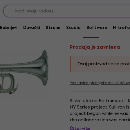
ni
Bb trube
Prodaja je završena
Yamaha YTR 9335 N
Bubnjevi
Duvački
Strune
Studio
Software
Mikrofo
Brend:
Yamaha
Kod proizvoda:
Prodaja je završena
Ovaj proizvod se ne proiz
Postavite pitanje
Podeliti
Sačuv
Silver-plated Bb trumpet - 
NY Series project. Sullivan
project began while he was 
the collaboration was carr
trumpets in Chicago. The tec
Čitaj više