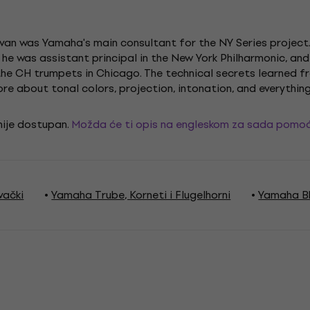
ivan was Yamaha's main consultant for the NY Series project.
he was assistant principal in the New York Philharmonic, an
he CH trumpets in Chicago. The technical secrets learned 
e about tonal colors, projection, intonation, and everything
 nije dostupan.
Možda će ti opis na engleskom za sada pomoć
vački
Yamaha Trube, Korneti i Flugelhorni
Yamaha B