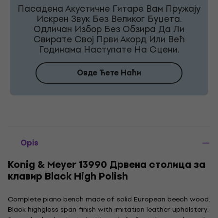
Пасадена Акустичне Гитаре Вам Пружају
Искрен Звук Без Великог Буџета.
Одличан Избор Без Обзира Да Ли
Свирате Свој Први Акорд Или Већ
Годинама Наступате На Сцени.
Овде Ћете Наћи
Opis
Konig & Meyer 13990 Дрвена столица за
клавир Black High Polish
Complete piano bench made of solid European beech wood.
Black highgloss span finish with imitation leather upholstery.