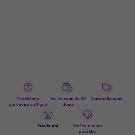
Produžena
Povrat robe do 30
Garancija cene
garancija za 3 god
dana
3M+ kupci
Profesionalna
podrška