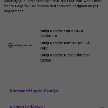
Securely glue-laminated with anti-slip feet that won't mark
floors. Easy-to-use, precise and specially-designed height
adjustment.
Konig & Meyer Oprema za
klavijature
Konig & Meyer Klavirski stolovi i
klupe
Konig & Meyer Drvene klavirske
stolice
Parametri i specifikacija
Pitanja i odgovori