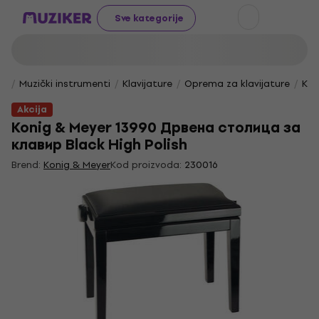
Sve kategorije
Muzički instrumenti
Klavijature
Oprema za klavijature
Klav
Akcija
Konig & Meyer 13990 Дрвена столица за
клавир Black High Polish
Brend:
Konig & Meyer
Kod proizvoda:
230016