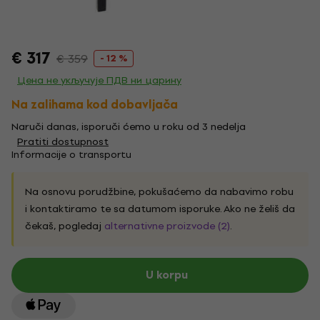
€ 317
€ 359
- 12 %
Цена не укључује ПДВ ни царину
Na zalihama kod dobavljača
Naruči danas, isporuči ćemo u roku od 3 nedelja
Pratiti dostupnost
Informacije o transportu
Na osnovu porudžbine, pokušaćemo da nabavimo robu
i kontaktiramo te sa datumom isporuke. Ako ne želiš da
čekaš, pogledaj
alternativne proizvode (2)
.
U korpu