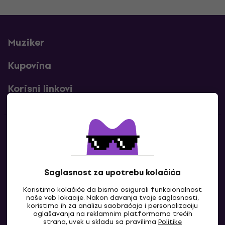
Muziker
Kupovina
Korisni linkovi
Kontakti
Kontaktiraj nas
Saglasnost za upotrebu kolačića
Koristimo kolačiće da bismo osigurali funkcionalnost
naše veb lokacije. Nakon davanja tvoje saglasnosti,
koristimo ih za analizu saobraćaja i personalizaciju
oglašavanja na reklamnim platformama trećih
strana, uvek u skladu sa pravilima
Politike