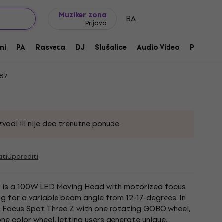
Ideje za poklone
FAQ
Muziker Blog
Muziker zona
BA
Prijava
EE Z
ni
PA
Rasveta
DJ
Slušalice
Audio Video
Pribor
87
vodi ili nije deo trenutne ponude.
ati
Uporediti
 is a 100W LED Moving Head with motorized focus
 for a variable beam angle from 12-17-degrees. In
e Focus Spot Three Z with one rotating GOBO wheel,
e color wheel, letting users generate unique