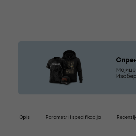
Спрем
Мајице
Изабер
Opis
Parametri i specifikacija
Recenzij