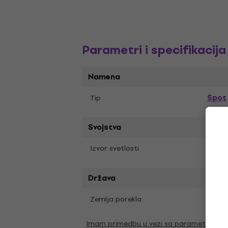
Parametri i specifikacija
Namena
Spot
Tip
Svojstva
Disc
Izvor svetlosti
Država
Zemlja porekla
Kina
Imam primedbu u vezi sa parametrima