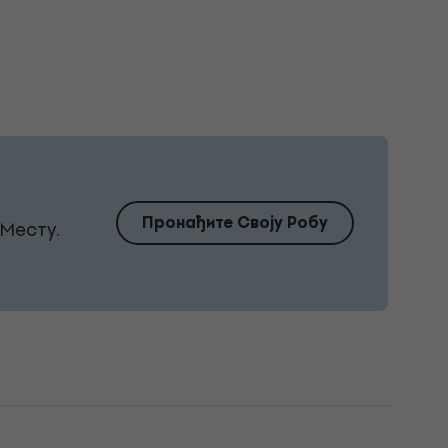
Пронађите Своју Робу
Месту.