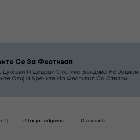
ите Се За Фестивал
, Дуксеви И Додаци Стотина Бендова На Једном 
ите Свој И Крените На Фестивал Са Стилом.
e
(1)
Pitanja i odgovori
Dokumenti