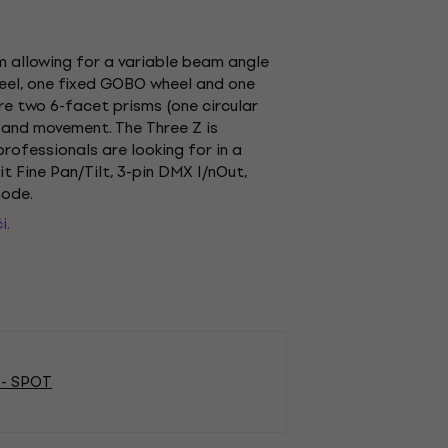
 allowing for a variable beam angle
heel, one fixed GOBO wheel and one
are two 6-facet prisms (one circular
r and movement. The Three Z is
rofessionals are looking for in a
t Fine Pan/Tilt, 3-pin DMX I/nOut,
mode.
i.
 - SPOT