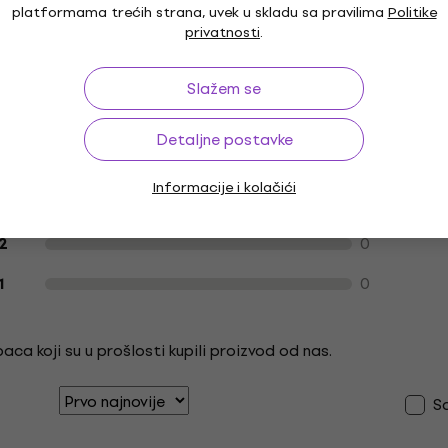
platformama trećih strana, uvek u skladu sa pravilima
Politike
privatnosti
.
Slažem se
Recenzije kupaca o proizvodu
1
5
Detaljne postavke
0
4
Informacije i kolačići
0
3
0
2
0
1
ca koji su u prošlosti kupili proizvod od nas.
S