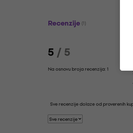
Recenzije
(1)
5
/ 5
Na osnovu broja recenzija: 1
Sve recenzije dolaze od proverenih kupa