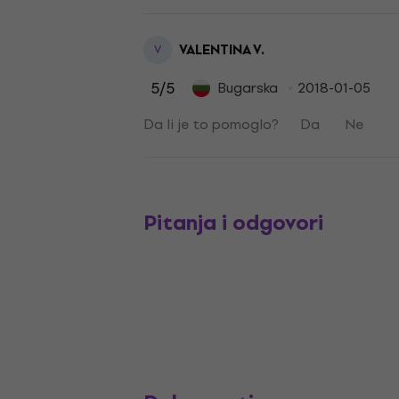
VALENTINA V.
V
5
/5
Bugarska
2018-01-05
Da li je to pomoglo?
Da
Ne
Pitanja i odgovori