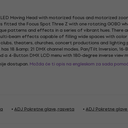
 LED Moving Head with motorized focus and motorized zoom
has fitted the Focus Spot Three Z with one rotating GOBO w
ique patterns and effects in a series of vibrant hues. There 
 multi-beam effects capable of filling wide spaces with colo
clubs, theaters, churches, concert productions and lighting p
has 18 &amp; 21 DMX channel modes, Pan/Tilt Inversion, 16-Bi
nd a 4-Button DMX LCD menu with 180-degree inverse view 
 nije dostupan.
Možda će ti opis na engleskom za sada pomoć
ta
ADJ Pokretne glave, rasveta
ADJ Pokretne glave