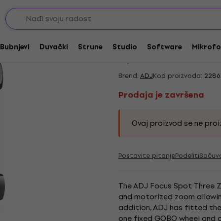
moving heads / muvinzi
Pokretne glave - SPOT
Prodaja je završena
ADJ Focus Spot THR
Bubnjevi
Duvački
Strune
Studio
Software
Mikrofo
5
/5
1 x ocenjeno
Brend:
ADJ
Kod proizvoda:
2286
Prodaja je završena
Ovaj proizvod se ne proiz
Postavite pitanje
Podeliti
Sačuv
The ADJ Focus Spot Three Z
and motorized zoom allowing
addition, ADJ has fitted th
one fixed GOBO wheel and on