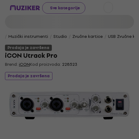
Sve kategorije
Muzički instrumenti
Studio
Zvučne kartice
USB Zvučne kar
Prodaja je završena
iCON Utrack Pro
Brend:
iCON
Kod proizvoda:
228523
Prodaja je završena