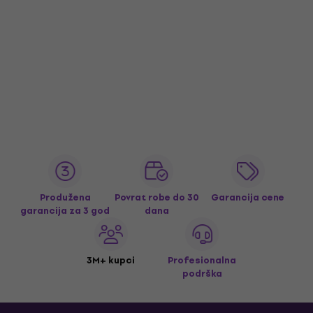
Produžena
Povrat robe do 30
Garancija cene
garancija za 3 god
dana
3M+ kupci
Profesionalna
podrška