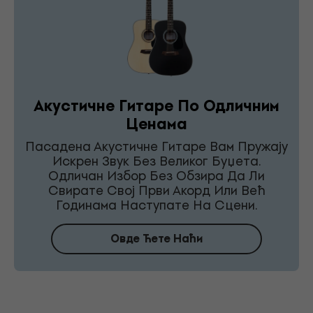
Акустичне Гитаре По Одличним
Ценама
Пасадена Акустичне Гитаре Вам Пружају
Искрен Звук Без Великог Буџета.
Одличан Избор Без Обзира Да Ли
Свирате Свој Први Акорд Или Већ
Годинама Наступате На Сцени.
Овде Ћете Наћи