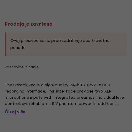
Prodaja je završena
Ovaj proizvod se ne proizvodi ili nije deo trenutne
ponude.
Postavite pitanje
The Utrack Pro is a high-quality 24-bit / 192kHz USB
recording interface. This interface provides two XLR
microphone inputs with integrated preamps, individual level
control, switchable + 48 V phantom power. In addition,
there are two 1/4 ” TRS line-level inputs for complete studio
Čitaj više
recording. The Utrack Pro has four balanced 1/4 ” outputs
for...