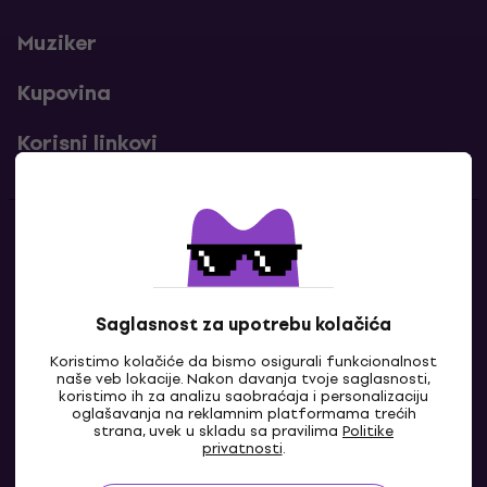
Muziker
Kupovina
Korisni linkovi
Kontakti
Kontaktiraj nas
Saglasnost za upotrebu kolačića
Koristimo kolačiće da bismo osigurali funkcionalnost
naše veb lokacije. Nakon davanja tvoje saglasnosti,
koristimo ih za analizu saobraćaja i personalizaciju
oglašavanja na reklamnim platformama trećih
strana, uvek u skladu sa pravilima
Politike
privatnosti
.