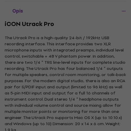
Opis
iCON Utrack Pro
The Utrack Pro is a high-quality 24-bit / 192kHz USB
recording interface. This interface provides two XLR
microphone inputs with integrated preamps, individual level
control, switchable + 48 V phantom power. In addition,
there are two 1/4 ” TRS line-level inputs for complete studio
recording. The Utrack Pro has four balanced 1/4 ” outputs
for multiple speakers, control room monitoring, or talk-back
purposes. For the modern digital studio, there is also an RCA
pair for S/PDIF input and output (limited to 96 kHz) as well
as 5-pin MIDI input and output for a full 16 channels of
instrument control. Dual stereo 1/4 ” headphone outputs
with individual volume control and source mixing allow for
multiple monitor points or monitoring for more than one
engineer. The Utrack Pro supports Mac OS X (up to 10.10.x)
and Windows (up to 10) Dimension: 20 x 14 x 6 cm. Weight:
1,9 kg.