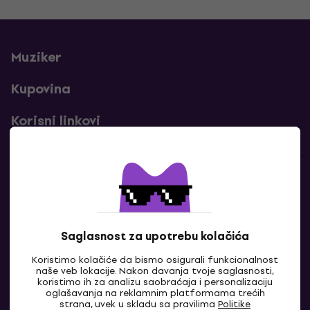
Muziker
Kupovina
Korisni linkovi
Kontakti
Kontaktiraj nas
Saglasnost za upotrebu kolačića
Koristimo kolačiće da bismo osigurali funkcionalnost
naše veb lokacije. Nakon davanja tvoje saglasnosti,
koristimo ih za analizu saobraćaja i personalizaciju
oglašavanja na reklamnim platformama trećih
strana, uvek u skladu sa pravilima
Politike