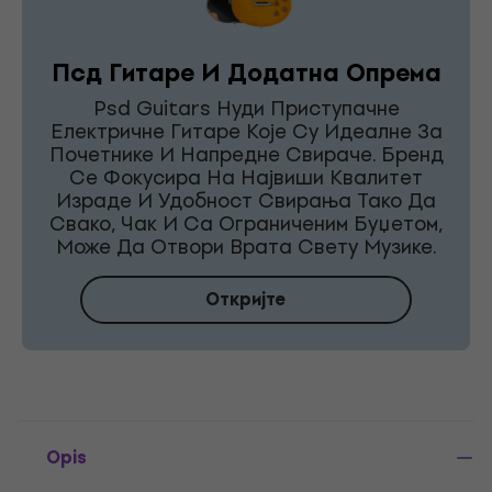
Псд Гитаре И Додатна Опрема
Psd Guitars Нуди Приступачне
Електричне Гитаре Које Су Идеалне За
Почетнике И Напредне Свираче. Бренд
Се Фокусира На Највиши Квалитет
Израде И Удобност Свирања Тако Да
Свако, Чак И Са Ограниченим Буџетом,
Може Да Отвори Врата Свету Музике.
Откријте
Opis