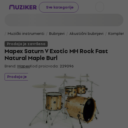
Sve kategorije
Muzički instrumenti
Bubnjevi
Akustični bubnjevi
Kompletni
Prodaja je završena
Mapex Saturn V Exotic MH Rock Fast
Natural Maple Burl
Brend:
Mapex
Kod proizvoda:
229096
Prodaja je završena