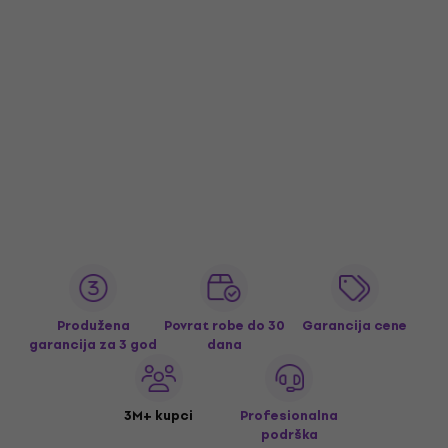
Produžena
Povrat robe do 30
Garancija cene
garancija za 3 god
dana
3M+ kupci
Profesionalna
podrška