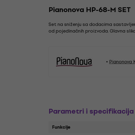
Pianonova HP-68-M SET
Set na sniženju sa dodacima sastavljen 
od pojedinačnih proizvoda. Glavna slika
Pianonova K
Parametri i specifikacija
Funkcije