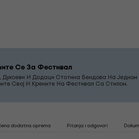
ите Се За Фестивал
, Дуксеви И Додаци Стотина Бендова На Једном 
ите Свој И Крените На Фестивал Са Стилом.
čena dodatna oprema
Pitanja i odgovori
Dokum