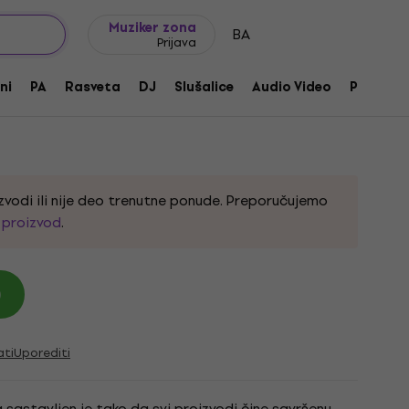
Ideje za poklone
FAQ
Muziker Blog
Muziker zona
BA
Prijava
SET
ni
PA
Rasveta
DJ
Slušalice
Audio Video
Pribor
:
230670
zvodi ili nije deo trenutne ponude. Preporučujemo
i proizvod
.
)
ati
Uporediti
sastavljen je tako da svi proizvodi čine savršenu