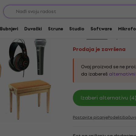
Prodaja je završena
Pianonova HP-68-M 
Bubnjevi
Duvački
Strune
Studio
Software
Mikrofo
Brend:
Pianonova
Kod proizvoda
Prodaja je završena
Ovaj proizvod se ne proi
da izabereš
alternativn
Izaberi alternativu (4
Postavite pitanje
Podeliti
Sačuv
Set na sniženju sa dodacima 