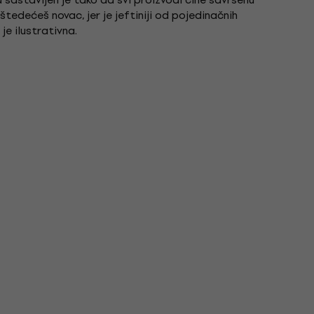
tedećeš novac, jer je jeftiniji od pojedinačnih
je ilustrativna.