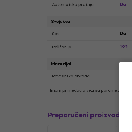
Da
Automatska pratnja
Svojstva
Set
Da
192
Polifonija
Materijal
Matt
Površinska obrada
Imam primedbu u vezi sa parametrima
Preporučeni proizvodi