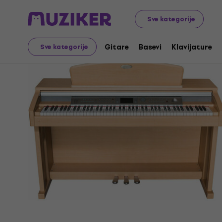
Muzički instrumenti
Klavijature
Digitalni klaviri
Sve kategorije
Gitare
Basevi
Klavijature
Sve kategorije
Prodaja je završena