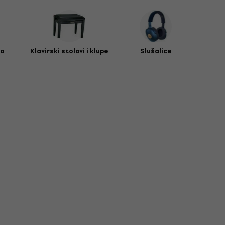
la
Klavirski stolovi i klupe
Slušalice