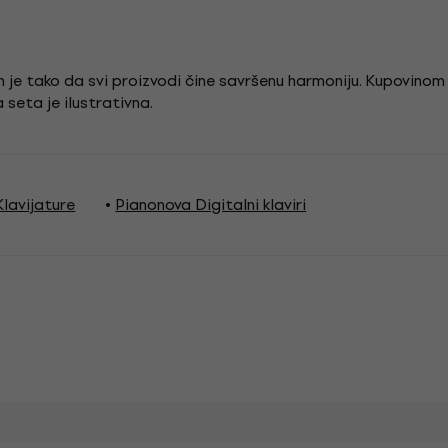
je tako da svi proizvodi čine savršenu harmoniju. Kupovinom se
 seta je ilustrativna.
lavijature
Pianonova Digitalni klaviri