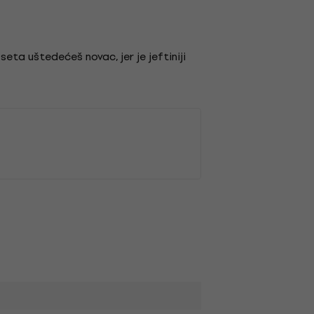
ta uštedećeš novac, jer je jeftiniji