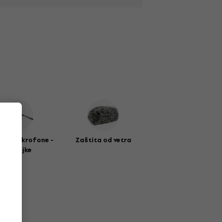
i za mikrofone -
Zaštita od vetra
pecaljke