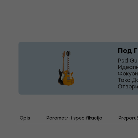
Псд Г
Psd Gu
Идеалн
Фокуси
Тако Д
Отвори
Opis
Parametri i specifikacija
Preporu