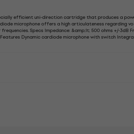
ially efficient uni-direction cartridge that produces a pow
diode microphone offers a high articulateness regarding vo
r frequencies. Specs Impedance: &amp;lt; 500 ohms +/-3dB Fr
ord Features Dynamic cardiode microphone with switch Integr