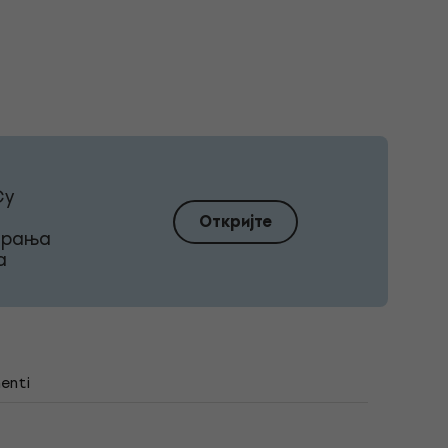
Су
Откријте
ирања
а
enti