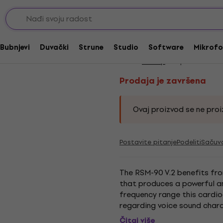
Dinamički mikrofoni za vokale
Prodaja je završena
Reloop RSM-90
Bubnjevi
Duvački
Strune
Studio
Software
Mikrofo
Brend:
Reloop
Kod proizvoda:
2
Prodaja je završena
Ovaj proizvod se ne proiz
Postavite pitanje
Podeliti
Sačuv
The RSM-90 V.2 benefits from
that produces a powerful a
frequency range this cardio
regarding voice sound chara
lower frequencies. Specs Im
Čitaj više