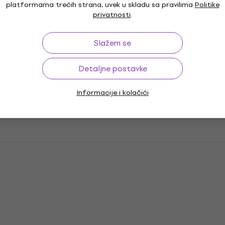
platformama trećih strana, uvek u skladu sa pravilima
Politike
privatnosti
.
Slažem se
Detaljne postavke
Informacije i kolačići