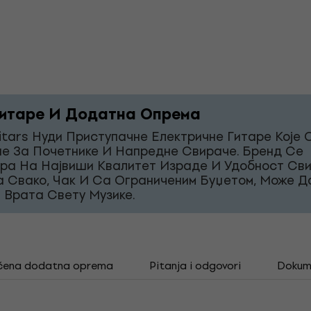
итаре И Додатна Опрема
itars Нуди Приступачне Електричне Гитаре Које 
е За Почетнике И Напредне Свираче. Бренд Се
ра На Највиши Квалитет Израде И Удобност Св
а Свако, Чак И Са Ограниченим Буџетом, Може Д
 Врата Свету Музике.
čena dodatna oprema
Pitanja i odgovori
Dokum