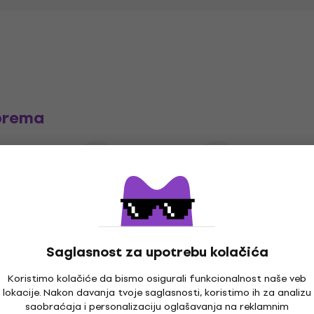
prema
 za
Mikrofonski kablovi
Držači za mikrofone
Stalc
e
Saglasnost za upotrebu kolačića
Koristimo kolačiće da bismo osigurali funkcionalnost naše veb
lokacije. Nakon davanja tvoje saglasnosti, koristimo ih za analizu
saobraćaja i personalizaciju oglašavanja na reklamnim