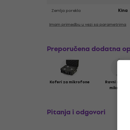
Zemlja porekla
Kina
Imam primedbu u vezi sa parametrima
Preporučena dodatna o
Koferi za mikrofone
Ravni stalci
mikrofon
Pitanja i odgovori