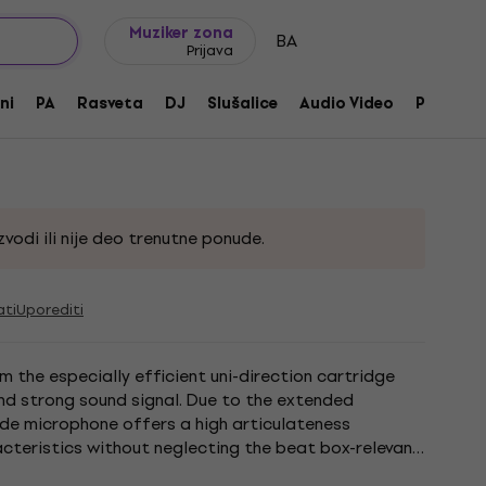
Ideje za poklone
FAQ
Muziker Blog
Muziker zona
BA
Prijava
ni
PA
Rasveta
DJ
Slušalice
Audio Video
Pribor
30224
vodi ili nije deo trenutne ponude.
ati
Uporediti
 the especially efficient uni-direction cartridge
nd strong sound signal. Due to the extended
de microphone offers a high articulateness
cteristics without neglecting the beat box-relevant
pedance: &amp;lt; 500...