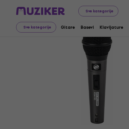
Muzički instrumenti
Mikrofoni
Dinamički mikrofoni
Sve kategorije
Gitare
Basevi
Klavijature
Sve kategorije
Prodaja je završena