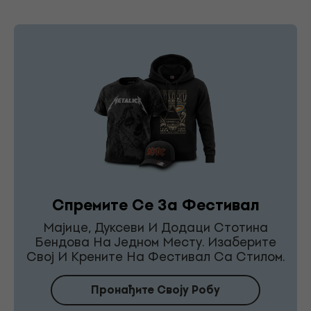
Спремите Се За Фестивал
Мајице, Дуксеви И Додаци Стотина
Бендова На Једном Месту. Изаберите
Свој И Крените На Фестивал Са Стилом.
Пронађите Своју Робу