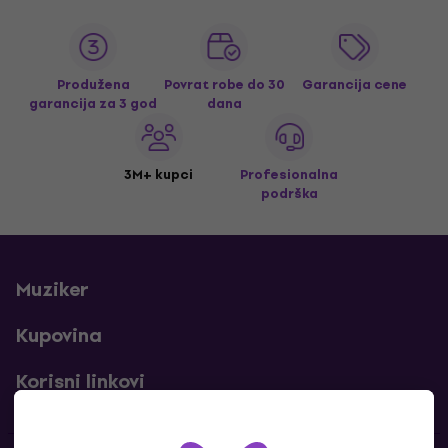
Produžena
Povrat robe do 30
Garancija cene
garancija za 3 god
dana
3M+ kupci
Profesionalna
podrška
Muziker
Kupovina
Korisni linkovi