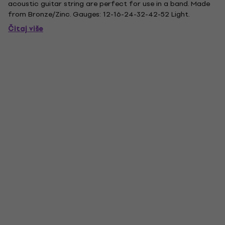
acoustic guitar string are perfect for use in a band. Made
from Bronze/Zinc. Gauges: 12-16-24-32-42-52 Light.
Čitaj više