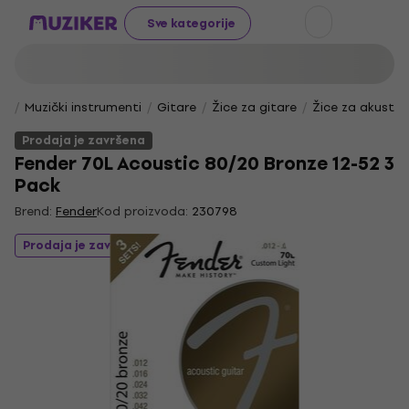
Sve kategorije
Muzički instrumenti
Gitare
Žice za gitare
Žice za akustič
Prodaja je završena
Fender 70L Acoustic 80/20 Bronze 12-52 3
Pack
Brend:
Fender
Kod proizvoda:
230798
Prodaja je završena